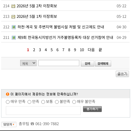
동화면
214
2026년 5월 2차 이장회보
05-22
삼서면
삼계면
213
2026년 5월 1차 이장회보
05-12
황룡면
212
하천·계곡 및 주변지역 불법시설 처벌 및 신고제도 안내
04-30
서삼면
북일면
211
제9회 전국동시지방선거 거주불명등록자 대상 선거참여 안내
04-29
북이면
북하면
1
2
3
4
5
6
7
8
9
10
다음
끝
찾아오시는길
메뉴닫기
매우 만족
만족
보통
불만족
매우 불만족
총무팀 ☎
061-390-7882