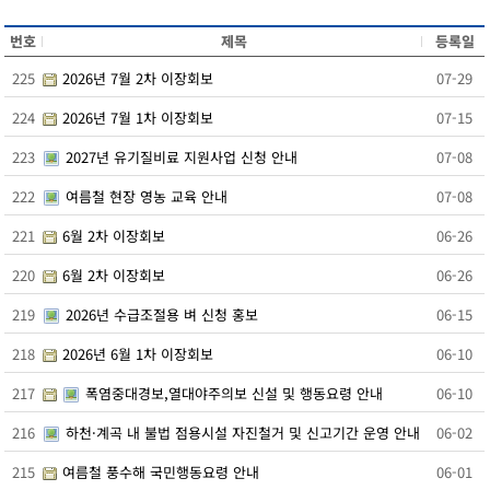
지난해성과
번호
제목
등록일
군청안내
행정조직도
225
2026년 7월 2차 이장회보
07-29
청사안내
224
2026년 7월 1차 이장회보
07-15
찾아오시는길
장성장학회
223
2027년 유기질비료 지원사업 신청 안내
07-08
설립목적및주요사업
정관
222
여름철 현장 영농 교육 안내
07-08
장학금 기탁 및 후원안내
221
6월 2차 이장회보
06-26
장학금지원
대학생 등록금 지원사업
220
6월 2차 이장회보
06-26
기부금 모금액 및 활용 실적
219
2026년 수급조절용 벼 신청 홍보
06-15
홍보자료
온라인 명예의 전당
218
2026년 6월 1차 이장회보
06-10
유관기관(공익제보) 안내
217
폭염중대경보,열대야주의보 신설 및 행동요령 안내
06-10
읍면소개
장성읍
216
하천·계곡 내 불법 점용시설 자진철거 및 신고기간 운영 안내
06-02
진원면
남면
215
여름철 풍수해 국민행동요령 안내
06-01