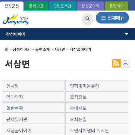
장성군청
문화관광
군립도서관
장성군의회
통합예약
장성이야기
장성이야기
장성군소개
뉴스·소식
>
장성이야기
>
읍면소개
>
서삼면
>
서삼골이야기
역사와연혁
일반현황(통계)
소통과참여
서삼면
관내지도
OK 365민원
군민헌장
장성의노래
분야별정보
국내외교류
인사말
연혁및마을유래
장성군사
정보공개
역대면장
조직정보
장성의상징
상징표시
일반현황
관내지도
홍길동 캐릭터
단체및기관
오시는길
군정운영방향
군정목표/방침
서삼골이야기
주민자치센터 게시판
주요업무계획