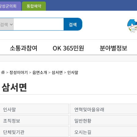
장성군의회
통합예약
소통과참여
OK 365민원
분야별정보
>
장성이야기
>
읍면소개
>
삼서면
>
인사말
삼서면
인사말
연혁및마을유래
조직정보
일반현황
단체및기관
오시는길