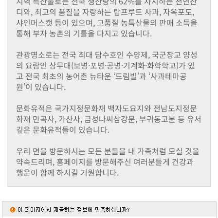
지역 특산물로는 전국 생산량의 62%를 차지하는 천연잔
동화면
디와, 최고의 품질을 자랑하는 탑프루트 사과, 자옥포도,
삼서면
샤인머스캣 등이 있으며, 고품질 농특산물의 판매 소득을
삼계면
통해 부자 농촌의 기틀을 다지고 있습니다.
황룡면
서삼면
관광명소로는 전국 최대 담수호인 수양제, 국군장교 양성
북일면
의 요람인 상무대(보병·포병·공병·기계화·화학학교)가 있
북이면
고 전국 최초의 농어촌 뉴타운 ‘드림빌’과 ‘사과테마공
북하면
원’이 있습니다.
찾아오시는길
메뉴닫기
문화유적은 국가지정문화재 백자도요지와 전남도지정문
화재 만곡사, 가산사, 금성나씨삼강문, 부귀동고분 등 유서
깊은 문화유적들이 있습니다.
우리 면을 방문하시는 모든 분들을 내 가족처럼 모실 것을
약속드리며, 홈페이지를 방문해주신 여러분들게 건강과
행운이 함께 하시길 기원합니다.