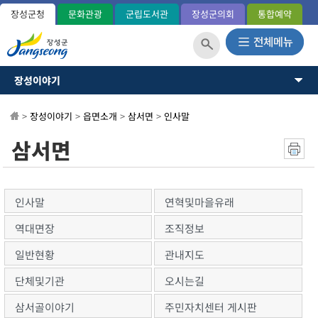
장성군청
문화관광
군립도서관
장성군의회
통합예약
장성이야기
장성이야기
장성군소개
뉴스·소식
>
장성이야기
>
읍면소개
>
삼서면
>
인사말
역사와연혁
일반현황(통계)
소통과참여
삼서면
관내지도
OK 365민원
군민헌장
장성의노래
분야별정보
국내외교류
인사말
연혁및마을유래
장성군사
정보공개
역대면장
조직정보
장성의상징
상징표시
일반현황
관내지도
홍길동 캐릭터
단체및기관
오시는길
군정운영방향
군정목표/방침
삼서골이야기
주민자치센터 게시판
주요업무계획