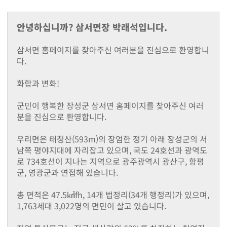
지난해성과
군청안내
안녕하십니까? 삼서면장 박래석입니다.
행정조직도
청사안내
삼서면 홈페이지를 찾아주신 여러분을 진심으로 환영합니
찾아오시는길
다.
장성장학회
설립목적및주요사업
화합과 변화!
정관
장학금 기탁 및 후원안내
군민이 행복한 장성군 삼서면 홈페이지를 찾아주신 여러
장학금지원
분을 진심으로 환영합니다.
대학생 등록금 지원사업
기부금 모금액 및 활용 실적
우리면은 태청산(593m)의 장엄한 정기 아래 장성군의 서
홍보자료
남쪽 평야지대에 자리잡고 있으며, 국도 24호선과 광역도
로 734호선이 지나는 지역으로 광주광역시 광산구, 함평
온라인 명예의 전당
군, 영광군과 연접해 있습니다.
유관기관(공익제보) 안내
읍면소개
총 면적은 47.5㎢fh, 14개 법정리(34개 행정리)가 있으며,
장성읍
1,763세대 3,022명의 면민이 살고 있습니다.
진원면
남면