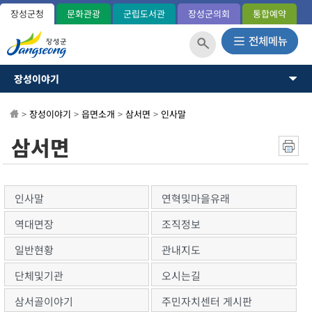
장성군청
문화관광
군립도서관
장성군의회
통합예약
장성이야기
장성이야기
장성군소개
뉴스·소식
>
장성이야기
>
읍면소개
>
삼서면
>
인사말
역사와연혁
일반현황(통계)
소통과참여
삼서면
관내지도
OK 365민원
군민헌장
장성의노래
분야별정보
국내외교류
인사말
연혁및마을유래
장성군사
정보공개
역대면장
조직정보
장성의상징
상징표시
일반현황
관내지도
홍길동 캐릭터
단체및기관
오시는길
군정운영방향
군정목표/방침
삼서골이야기
주민자치센터 게시판
주요업무계획