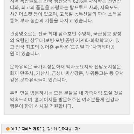
지역 특산물로는 전국 생산량의 62%를 차지하는 천연잔
동화면
디와, 최고의 품질을 자랑하는 탑프루트 사과, 자옥포도,
삼서면
샤인머스캣 등이 있으며, 고품질 농특산물의 판매 소득을
삼계면
통해 부자 농촌의 기틀을 다지고 있습니다.
황룡면
서삼면
관광명소로는 전국 최대 담수호인 수양제, 국군장교 양성
북일면
의 요람인 상무대(보병·포병·공병·기계화·화학학교)가 있
북이면
고 전국 최초의 농어촌 뉴타운 ‘드림빌’과 ‘사과테마공
북하면
원’이 있습니다.
찾아오시는길
메뉴닫기
문화유적은 국가지정문화재 백자도요지와 전남도지정문
화재 만곡사, 가산사, 금성나씨삼강문, 부귀동고분 등 유서
깊은 문화유적들이 있습니다.
우리 면을 방문하시는 모든 분들을 내 가족처럼 모실 것을
약속드리며, 홈페이지를 방문해주신 여러분들게 건강과
행운이 함께 하시길 기원합니다.