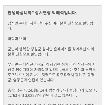
지난해성과
군청안내
안녕하십니까? 삼서면장 박래석입니다.
행정조직도
청사안내
삼서면 홈페이지를 찾아주신 여러분을 진심으로 환영합니
찾아오시는길
다.
장성장학회
설립목적및주요사업
화합과 변화!
정관
장학금 기탁 및 후원안내
군민이 행복한 장성군 삼서면 홈페이지를 찾아주신 여러
장학금지원
분을 진심으로 환영합니다.
대학생 등록금 지원사업
기부금 모금액 및 활용 실적
우리면은 태청산(593m)의 장엄한 정기 아래 장성군의 서
홍보자료
남쪽 평야지대에 자리잡고 있으며, 국도 24호선과 광역도
로 734호선이 지나는 지역으로 광주광역시 광산구, 함평
온라인 명예의 전당
군, 영광군과 연접해 있습니다.
유관기관(공익제보) 안내
읍면소개
총 면적은 47.5㎢fh, 14개 법정리(34개 행정리)가 있으며,
장성읍
1,763세대 3,022명의 면민이 살고 있습니다.
진원면
남면