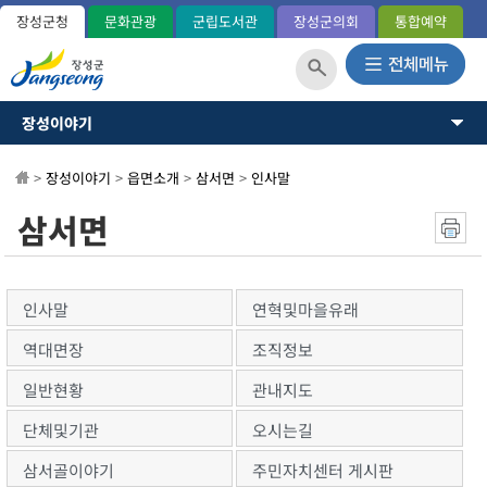
장성군청
문화관광
군립도서관
장성군의회
통합예약
장성이야기
장성이야기
장성군소개
뉴스·소식
>
장성이야기
>
읍면소개
>
삼서면
>
인사말
역사와연혁
일반현황(통계)
소통과참여
삼서면
관내지도
OK 365민원
군민헌장
장성의노래
분야별정보
국내외교류
인사말
연혁및마을유래
장성군사
정보공개
역대면장
조직정보
장성의상징
상징표시
일반현황
관내지도
홍길동 캐릭터
단체및기관
오시는길
군정운영방향
군정목표/방침
삼서골이야기
주민자치센터 게시판
주요업무계획