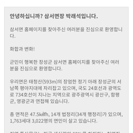
지난해성과
군청안내
안녕하십니까? 삼서면장 박래석입니다.
행정조직도
청사안내
삼서면 홈페이지를 찾아주신 여러분을 진심으로 환영합니
찾아오시는길
다.
장성장학회
설립목적및주요사업
화합과 변화!
정관
장학금 기탁 및 후원안내
군민이 행복한 장성군 삼서면 홈페이지를 찾아주신 여러
장학금지원
분을 진심으로 환영합니다.
대학생 등록금 지원사업
기부금 모금액 및 활용 실적
우리면은 태청산(593m)의 장엄한 정기 아래 장성군의 서
홍보자료
남쪽 평야지대에 자리잡고 있으며, 국도 24호선과 광역도
로 734호선이 지나는 지역으로 광주광역시 광산구, 함평
온라인 명예의 전당
군, 영광군과 연접해 있습니다.
유관기관(공익제보) 안내
읍면소개
총 면적은 47.5㎢fh, 14개 법정리(34개 행정리)가 있으며,
장성읍
1,763세대 3,022명의 면민이 살고 있습니다.
진원면
남면