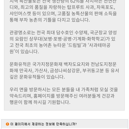
지역 특산물로는 전국 생산량의 62%를 차지하는 천연잔
동화면
디와, 최고의 품질을 자랑하는 탑프루트 사과, 자옥포도,
삼서면
샤인머스캣 등이 있으며, 고품질 농특산물의 판매 소득을
삼계면
통해 부자 농촌의 기틀을 다지고 있습니다.
황룡면
서삼면
관광명소로는 전국 최대 담수호인 수양제, 국군장교 양성
북일면
의 요람인 상무대(보병·포병·공병·기계화·화학학교)가 있
북이면
고 전국 최초의 농어촌 뉴타운 ‘드림빌’과 ‘사과테마공
북하면
원’이 있습니다.
찾아오시는길
메뉴닫기
문화유적은 국가지정문화재 백자도요지와 전남도지정문
화재 만곡사, 가산사, 금성나씨삼강문, 부귀동고분 등 유서
깊은 문화유적들이 있습니다.
우리 면을 방문하시는 모든 분들을 내 가족처럼 모실 것을
약속드리며, 홈페이지를 방문해주신 여러분들게 건강과
행운이 함께 하시길 기원합니다.