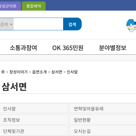
장성군의회
통합예약
소통과참여
OK 365민원
분야별정보
>
장성이야기
>
읍면소개
>
삼서면
>
인사말
삼서면
인사말
연혁및마을유래
조직정보
일반현황
단체및기관
오시는길