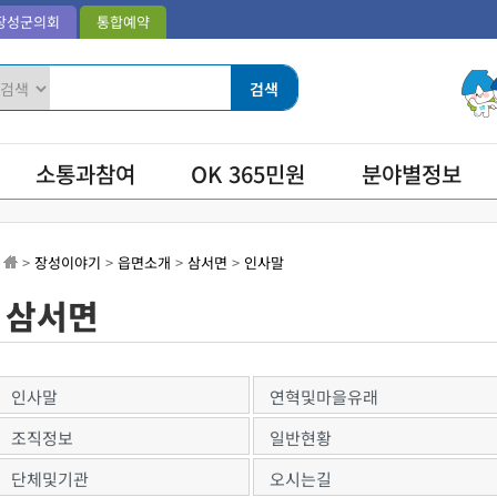
장성군의회
통합예약
소통과참여
OK 365민원
분야별정보
>
장성이야기
>
읍면소개
>
삼서면
>
인사말
삼서면
인사말
연혁및마을유래
조직정보
일반현황
단체및기관
오시는길