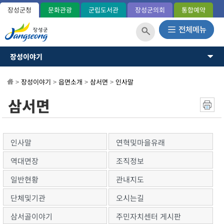
장성군청
문화관광
군립도서관
장성군의회
통합예약
장성이야기
장성이야기
장성군소개
뉴스·소식
>
장성이야기
>
읍면소개
>
삼서면
>
인사말
역사와연혁
일반현황(통계)
소통과참여
삼서면
관내지도
OK 365민원
군민헌장
장성의노래
분야별정보
국내외교류
인사말
연혁및마을유래
장성군사
정보공개
역대면장
조직정보
장성의상징
상징표시
일반현황
관내지도
홍길동 캐릭터
단체및기관
오시는길
군정운영방향
군정목표/방침
삼서골이야기
주민자치센터 게시판
주요업무계획