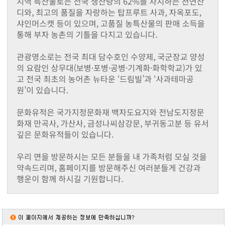
지역 특산물로는 전국 생산량의 62%를 차지하는 천연잔
동화면
디와, 최고의 품질을 자랑하는 탑프루트 사과, 자옥포도,
삼서면
샤인머스캣 등이 있으며, 고품질 농특산물의 판매 소득을
삼계면
통해 부자 농촌의 기틀을 다지고 있습니다.
황룡면
서삼면
관광명소로는 전국 최대 담수호인 수양제, 국군장교 양성
북일면
의 요람인 상무대(보병·포병·공병·기계화·화학학교)가 있
북이면
고 전국 최초의 농어촌 뉴타운 ‘드림빌’과 ‘사과테마공
북하면
원’이 있습니다.
찾아오시는길
메뉴닫기
문화유적은 국가지정문화재 백자도요지와 전남도지정문
화재 만곡사, 가산사, 금성나씨삼강문, 부귀동고분 등 유서
깊은 문화유적들이 있습니다.
우리 면을 방문하시는 모든 분들을 내 가족처럼 모실 것을
약속드리며, 홈페이지를 방문해주신 여러분들게 건강과
행운이 함께 하시길 기원합니다.