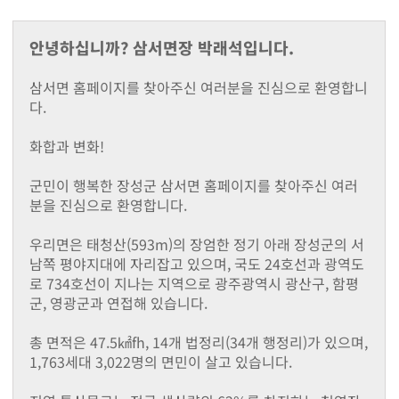
지난해성과
군청안내
안녕하십니까? 삼서면장 박래석입니다.
행정조직도
청사안내
삼서면 홈페이지를 찾아주신 여러분을 진심으로 환영합니
찾아오시는길
다.
장성장학회
설립목적및주요사업
화합과 변화!
정관
장학금 기탁 및 후원안내
군민이 행복한 장성군 삼서면 홈페이지를 찾아주신 여러
장학금지원
분을 진심으로 환영합니다.
대학생 등록금 지원사업
기부금 모금액 및 활용 실적
우리면은 태청산(593m)의 장엄한 정기 아래 장성군의 서
홍보자료
남쪽 평야지대에 자리잡고 있으며, 국도 24호선과 광역도
로 734호선이 지나는 지역으로 광주광역시 광산구, 함평
온라인 명예의 전당
군, 영광군과 연접해 있습니다.
유관기관(공익제보) 안내
읍면소개
총 면적은 47.5㎢fh, 14개 법정리(34개 행정리)가 있으며,
장성읍
1,763세대 3,022명의 면민이 살고 있습니다.
진원면
남면