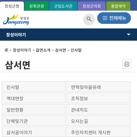
장성군청
문화관광
군립도서관
장성군의회
통합예약
장성이야기
장성이야기
장성군소개
뉴스·소식
>
장성이야기
>
읍면소개
>
삼서면
>
인사말
역사와연혁
일반현황(통계)
소통과참여
삼서면
관내지도
OK 365민원
군민헌장
장성의노래
분야별정보
국내외교류
인사말
연혁및마을유래
장성군사
정보공개
역대면장
조직정보
장성의상징
상징표시
일반현황
관내지도
홍길동 캐릭터
단체및기관
오시는길
군정운영방향
군정목표/방침
삼서골이야기
주민자치센터 게시판
주요업무계획