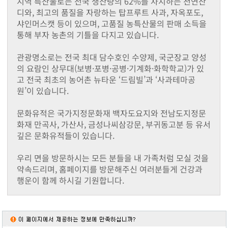
지역 특산물로는 전국 생산량의 62%를 차지하는 천연잔
동화면
디와, 최고의 품질을 자랑하는 탑프루트 사과, 자옥포도,
삼서면
샤인머스캣 등이 있으며, 고품질 농특산물의 판매 소득을
삼계면
통해 부자 농촌의 기틀을 다지고 있습니다.
황룡면
서삼면
관광명소로는 전국 최대 담수호인 수양제, 국군장교 양성
북일면
의 요람인 상무대(보병·포병·공병·기계화·화학학교)가 있
북이면
고 전국 최초의 농어촌 뉴타운 ‘드림빌’과 ‘사과테마공
북하면
원’이 있습니다.
찾아오시는길
메뉴닫기
문화유적은 국가지정문화재 백자도요지와 전남도지정문
화재 만곡사, 가산사, 금성나씨삼강문, 부귀동고분 등 유서
깊은 문화유적들이 있습니다.
우리 면을 방문하시는 모든 분들을 내 가족처럼 모실 것을
약속드리며, 홈페이지를 방문해주신 여러분들게 건강과
행운이 함께 하시길 기원합니다.