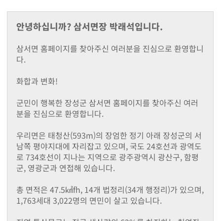
지난해성과
군청안내
안녕하십니까? 삼서면장 박래석입니다.
행정조직도
청사안내
삼서면 홈페이지를 찾아주신 여러분을 진심으로 환영합니
찾아오시는길
다.
장성장학회
설립목적및주요사업
화합과 변화!
정관
장학금 기탁 및 후원안내
군민이 행복한 장성군 삼서면 홈페이지를 찾아주신 여러
장학금지원
분을 진심으로 환영합니다.
대학생 등록금 지원사업
기부금 모금액 및 활용 실적
우리면은 태청산(593m)의 장엄한 정기 아래 장성군의 서
홍보자료
남쪽 평야지대에 자리잡고 있으며, 국도 24호선과 광역도
로 734호선이 지나는 지역으로 광주광역시 광산구, 함평
온라인 명예의 전당
군, 영광군과 연접해 있습니다.
유관기관(공익제보) 안내
읍면소개
총 면적은 47.5㎢fh, 14개 법정리(34개 행정리)가 있으며,
장성읍
1,763세대 3,022명의 면민이 살고 있습니다.
진원면
남면