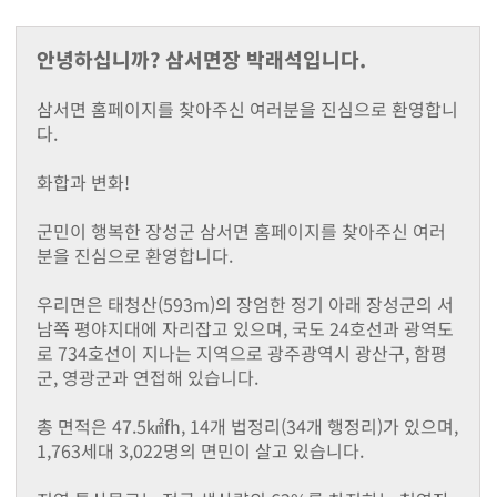
지난해성과
군청안내
안녕하십니까? 삼서면장 박래석입니다.
행정조직도
청사안내
삼서면 홈페이지를 찾아주신 여러분을 진심으로 환영합니
찾아오시는길
다.
장성장학회
설립목적및주요사업
화합과 변화!
정관
장학금 기탁 및 후원안내
군민이 행복한 장성군 삼서면 홈페이지를 찾아주신 여러
장학금지원
분을 진심으로 환영합니다.
대학생 등록금 지원사업
기부금 모금액 및 활용 실적
우리면은 태청산(593m)의 장엄한 정기 아래 장성군의 서
홍보자료
남쪽 평야지대에 자리잡고 있으며, 국도 24호선과 광역도
로 734호선이 지나는 지역으로 광주광역시 광산구, 함평
온라인 명예의 전당
군, 영광군과 연접해 있습니다.
유관기관(공익제보) 안내
읍면소개
총 면적은 47.5㎢fh, 14개 법정리(34개 행정리)가 있으며,
장성읍
1,763세대 3,022명의 면민이 살고 있습니다.
진원면
남면