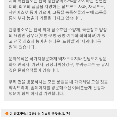
지역 특산물로는 전국 생산량의 62%를 차지하는 천연잔
동화면
디와, 최고의 품질을 자랑하는 탑프루트 사과, 자옥포도,
삼서면
샤인머스캣 등이 있으며, 고품질 농특산물의 판매 소득을
삼계면
통해 부자 농촌의 기틀을 다지고 있습니다.
황룡면
서삼면
관광명소로는 전국 최대 담수호인 수양제, 국군장교 양성
북일면
의 요람인 상무대(보병·포병·공병·기계화·화학학교)가 있
북이면
고 전국 최초의 농어촌 뉴타운 ‘드림빌’과 ‘사과테마공
북하면
원’이 있습니다.
찾아오시는길
메뉴닫기
문화유적은 국가지정문화재 백자도요지와 전남도지정문
화재 만곡사, 가산사, 금성나씨삼강문, 부귀동고분 등 유서
깊은 문화유적들이 있습니다.
우리 면을 방문하시는 모든 분들을 내 가족처럼 모실 것을
약속드리며, 홈페이지를 방문해주신 여러분들게 건강과
행운이 함께 하시길 기원합니다.