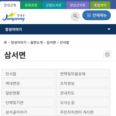
장성군청
문화관광
군립도서관
장성군의회
통합예약
장성이야기
장성이야기
장성군소개
뉴스·소식
>
장성이야기
>
읍면소개
>
삼서면
>
인사말
역사와연혁
일반현황(통계)
소통과참여
삼서면
관내지도
OK 365민원
군민헌장
장성의노래
분야별정보
국내외교류
인사말
연혁및마을유래
장성군사
정보공개
역대면장
조직정보
장성의상징
상징표시
일반현황
관내지도
홍길동 캐릭터
단체및기관
오시는길
군정운영방향
군정목표/방침
삼서골이야기
주민자치센터 게시판
주요업무계획