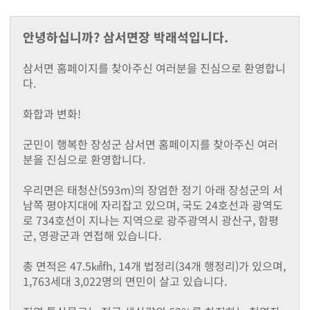
지난해성과
군청안내
안녕하십니까? 삼서면장 박래석입니다.
행정조직도
청사안내
삼서면 홈페이지를 찾아주신 여러분을 진심으로 환영합니
찾아오시는길
다.
장성장학회
설립목적및주요사업
화합과 변화!
정관
장학금 기탁 및 후원안내
군민이 행복한 장성군 삼서면 홈페이지를 찾아주신 여러
장학금지원
분을 진심으로 환영합니다.
대학생 등록금 지원사업
기부금 모금액 및 활용 실적
우리면은 태청산(593m)의 장엄한 정기 아래 장성군의 서
홍보자료
남쪽 평야지대에 자리잡고 있으며, 국도 24호선과 광역도
로 734호선이 지나는 지역으로 광주광역시 광산구, 함평
온라인 명예의 전당
군, 영광군과 연접해 있습니다.
유관기관(공익제보) 안내
읍면소개
총 면적은 47.5㎢fh, 14개 법정리(34개 행정리)가 있으며,
장성읍
1,763세대 3,022명의 면민이 살고 있습니다.
진원면
남면