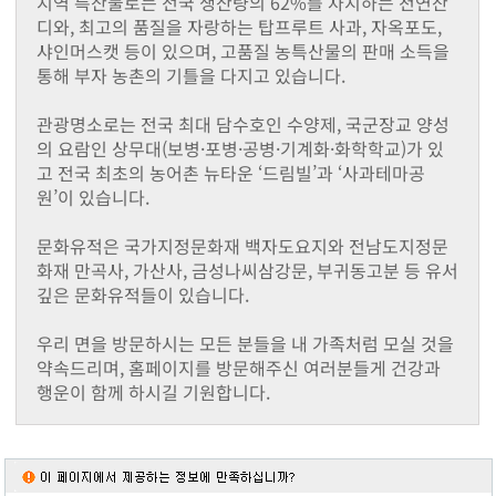
지역 특산물로는 전국 생산량의 62%를 차지하는 천연잔
동화면
디와, 최고의 품질을 자랑하는 탑프루트 사과, 자옥포도,
삼서면
샤인머스캣 등이 있으며, 고품질 농특산물의 판매 소득을
삼계면
통해 부자 농촌의 기틀을 다지고 있습니다.
황룡면
서삼면
관광명소로는 전국 최대 담수호인 수양제, 국군장교 양성
북일면
의 요람인 상무대(보병·포병·공병·기계화·화학학교)가 있
북이면
고 전국 최초의 농어촌 뉴타운 ‘드림빌’과 ‘사과테마공
북하면
원’이 있습니다.
찾아오시는길
메뉴닫기
문화유적은 국가지정문화재 백자도요지와 전남도지정문
화재 만곡사, 가산사, 금성나씨삼강문, 부귀동고분 등 유서
깊은 문화유적들이 있습니다.
우리 면을 방문하시는 모든 분들을 내 가족처럼 모실 것을
약속드리며, 홈페이지를 방문해주신 여러분들게 건강과
행운이 함께 하시길 기원합니다.