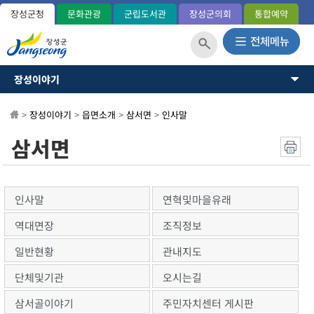
장성군청
문화관광
군립도서관
장성군의회
통합예약
장성이야기
장성이야기
장성군소개
뉴스·소식
>
장성이야기
>
읍면소개
>
삼서면
>
인사말
역사와연혁
일반현황(통계)
소통과참여
삼서면
관내지도
OK 365민원
군민헌장
장성의노래
분야별정보
국내외교류
인사말
연혁및마을유래
장성군사
정보공개
역대면장
조직정보
장성의상징
상징표시
일반현황
관내지도
홍길동 캐릭터
단체및기관
오시는길
군정운영방향
군정목표/방침
삼서골이야기
주민자치센터 게시판
주요업무계획