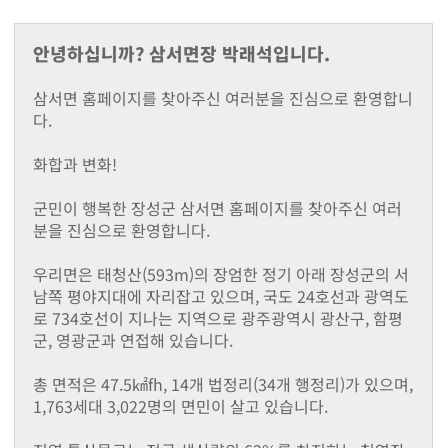
지난해성과
군청안내
안녕하십니까? 삼서면장 박래석입니다.
행정조직도
청사안내
삼서면 홈페이지를 찾아주신 여러분을 진심으로 환영합니
찾아오시는길
다.
장성장학회
설립목적및주요사업
화합과 변화!
정관
장학금 기탁 및 후원안내
군민이 행복한 장성군 삼서면 홈페이지를 찾아주신 여러
장학금지원
분을 진심으로 환영합니다.
대학생 등록금 지원사업
기부금 모금액 및 활용 실적
우리면은 태청산(593m)의 장엄한 정기 아래 장성군의 서
홍보자료
남쪽 평야지대에 자리잡고 있으며, 국도 24호선과 광역도
로 734호선이 지나는 지역으로 광주광역시 광산구, 함평
온라인 명예의 전당
군, 영광군과 연접해 있습니다.
유관기관(공익제보) 안내
읍면소개
총 면적은 47.5㎢fh, 14개 법정리(34개 행정리)가 있으며,
장성읍
1,763세대 3,022명의 면민이 살고 있습니다.
진원면
남면