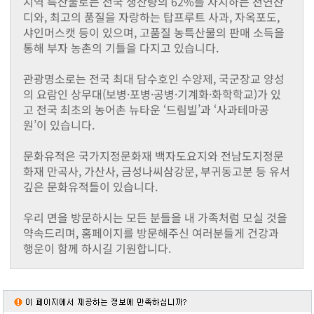
지역 특산물로는 전국 생산량의 62%를 차지하는 천연잔
동화면
디와, 최고의 품질을 자랑하는 탑프루트 사과, 자옥포도,
삼서면
샤인머스캣 등이 있으며, 고품질 농특산물의 판매 소득을
삼계면
통해 부자 농촌의 기틀을 다지고 있습니다.
황룡면
서삼면
관광명소로는 전국 최대 담수호인 수양제, 국군장교 양성
북일면
의 요람인 상무대(보병·포병·공병·기계화·화학학교)가 있
북이면
고 전국 최초의 농어촌 뉴타운 ‘드림빌’과 ‘사과테마공
북하면
원’이 있습니다.
찾아오시는길
메뉴닫기
문화유적은 국가지정문화재 백자도요지와 전남도지정문
화재 만곡사, 가산사, 금성나씨삼강문, 부귀동고분 등 유서
깊은 문화유적들이 있습니다.
우리 면을 방문하시는 모든 분들을 내 가족처럼 모실 것을
약속드리며, 홈페이지를 방문해주신 여러분들게 건강과
행운이 함께 하시길 기원합니다.