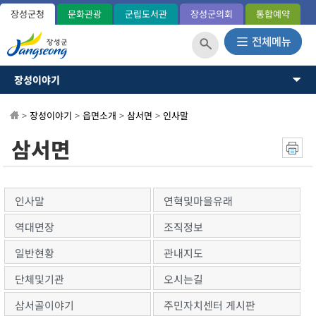
장성군청
문화관광
군립도서관
장성군의회
통합예약
장성이야기
장성이야기
장성군소개
뉴스·소식
>
장성이야기
>
읍면소개
>
삼서면
>
인사말
역사와연혁
일반현황(통계)
소통과참여
삼서면
관내지도
OK 365민원
군민헌장
장성의노래
분야별정보
국내외교류
인사말
연혁및마을유래
장성군사
정보공개
역대면장
조직정보
장성의상징
상징표시
일반현황
관내지도
홍길동 캐릭터
단체및기관
오시는길
군정운영방향
군정목표/방침
삼서골이야기
주민자치센터 게시판
주요업무계획