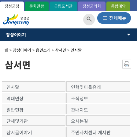
장성군청
문화관광
군립도서관
장성군의회
통합예약
장성이야기
장성이야기
장성군소개
뉴스·소식
>
장성이야기
>
읍면소개
>
삼서면
>
인사말
역사와연혁
일반현황(통계)
소통과참여
삼서면
관내지도
OK 365민원
군민헌장
장성의노래
분야별정보
국내외교류
인사말
연혁및마을유래
장성군사
정보공개
역대면장
조직정보
장성의상징
상징표시
일반현황
관내지도
홍길동 캐릭터
단체및기관
오시는길
군정운영방향
군정목표/방침
삼서골이야기
주민자치센터 게시판
주요업무계획