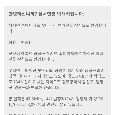
지난해성과
군청안내
안녕하십니까? 삼서면장 박래석입니다.
행정조직도
청사안내
삼서면 홈페이지를 찾아주신 여러분을 진심으로 환영합니
찾아오시는길
다.
장성장학회
설립목적및주요사업
화합과 변화!
정관
장학금 기탁 및 후원안내
군민이 행복한 장성군 삼서면 홈페이지를 찾아주신 여러
장학금지원
분을 진심으로 환영합니다.
대학생 등록금 지원사업
기부금 모금액 및 활용 실적
우리면은 태청산(593m)의 장엄한 정기 아래 장성군의 서
홍보자료
남쪽 평야지대에 자리잡고 있으며, 국도 24호선과 광역도
로 734호선이 지나는 지역으로 광주광역시 광산구, 함평
온라인 명예의 전당
군, 영광군과 연접해 있습니다.
유관기관(공익제보) 안내
읍면소개
총 면적은 47.5㎢fh, 14개 법정리(34개 행정리)가 있으며,
장성읍
1,763세대 3,022명의 면민이 살고 있습니다.
진원면
남면