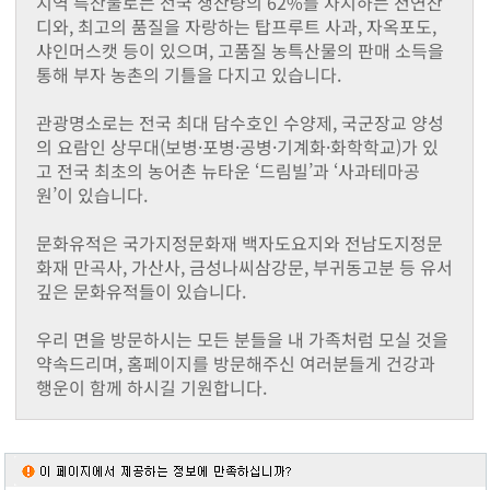
지역 특산물로는 전국 생산량의 62%를 차지하는 천연잔
동화면
디와, 최고의 품질을 자랑하는 탑프루트 사과, 자옥포도,
삼서면
샤인머스캣 등이 있으며, 고품질 농특산물의 판매 소득을
삼계면
통해 부자 농촌의 기틀을 다지고 있습니다.
황룡면
서삼면
관광명소로는 전국 최대 담수호인 수양제, 국군장교 양성
북일면
의 요람인 상무대(보병·포병·공병·기계화·화학학교)가 있
북이면
고 전국 최초의 농어촌 뉴타운 ‘드림빌’과 ‘사과테마공
북하면
원’이 있습니다.
찾아오시는길
메뉴닫기
문화유적은 국가지정문화재 백자도요지와 전남도지정문
화재 만곡사, 가산사, 금성나씨삼강문, 부귀동고분 등 유서
깊은 문화유적들이 있습니다.
우리 면을 방문하시는 모든 분들을 내 가족처럼 모실 것을
약속드리며, 홈페이지를 방문해주신 여러분들게 건강과
행운이 함께 하시길 기원합니다.