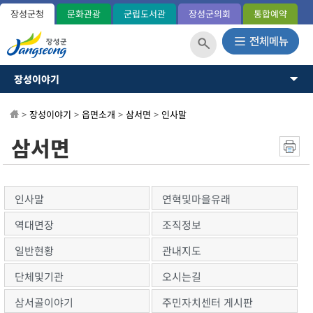
장성군청
문화관광
군립도서관
장성군의회
통합예약
장성이야기
장성이야기
장성군소개
뉴스·소식
>
장성이야기
>
읍면소개
>
삼서면
>
인사말
역사와연혁
일반현황(통계)
소통과참여
삼서면
관내지도
OK 365민원
군민헌장
장성의노래
분야별정보
국내외교류
인사말
연혁및마을유래
장성군사
정보공개
역대면장
조직정보
장성의상징
상징표시
일반현황
관내지도
홍길동 캐릭터
단체및기관
오시는길
군정운영방향
군정목표/방침
삼서골이야기
주민자치센터 게시판
주요업무계획