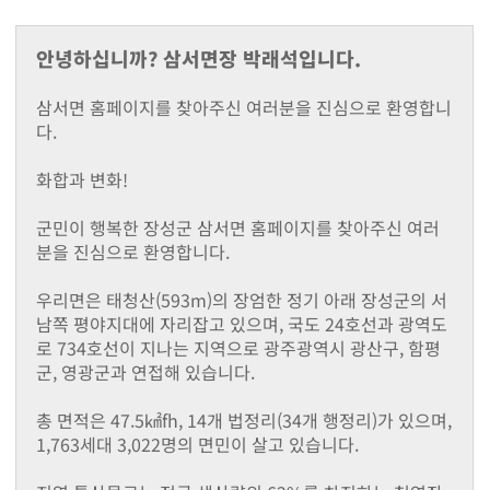
지난해성과
군청안내
안녕하십니까? 삼서면장 박래석입니다.
행정조직도
청사안내
삼서면 홈페이지를 찾아주신 여러분을 진심으로 환영합니
찾아오시는길
다.
장성장학회
설립목적및주요사업
화합과 변화!
정관
장학금 기탁 및 후원안내
군민이 행복한 장성군 삼서면 홈페이지를 찾아주신 여러
장학금지원
분을 진심으로 환영합니다.
대학생 등록금 지원사업
기부금 모금액 및 활용 실적
우리면은 태청산(593m)의 장엄한 정기 아래 장성군의 서
홍보자료
남쪽 평야지대에 자리잡고 있으며, 국도 24호선과 광역도
로 734호선이 지나는 지역으로 광주광역시 광산구, 함평
온라인 명예의 전당
군, 영광군과 연접해 있습니다.
유관기관(공익제보) 안내
읍면소개
총 면적은 47.5㎢fh, 14개 법정리(34개 행정리)가 있으며,
장성읍
1,763세대 3,022명의 면민이 살고 있습니다.
진원면
남면