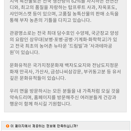
지역 특산물로는 전국 생산량의 62%를 차지하는 천연잔
동화면
디와, 최고의 품질을 자랑하는 탑프루트 사과, 자옥포도,
삼서면
샤인머스캣 등이 있으며, 고품질 농특산물의 판매 소득을
삼계면
통해 부자 농촌의 기틀을 다지고 있습니다.
황룡면
서삼면
관광명소로는 전국 최대 담수호인 수양제, 국군장교 양성
북일면
의 요람인 상무대(보병·포병·공병·기계화·화학학교)가 있
북이면
고 전국 최초의 농어촌 뉴타운 ‘드림빌’과 ‘사과테마공
북하면
원’이 있습니다.
찾아오시는길
메뉴닫기
문화유적은 국가지정문화재 백자도요지와 전남도지정문
화재 만곡사, 가산사, 금성나씨삼강문, 부귀동고분 등 유서
깊은 문화유적들이 있습니다.
우리 면을 방문하시는 모든 분들을 내 가족처럼 모실 것을
약속드리며, 홈페이지를 방문해주신 여러분들게 건강과
행운이 함께 하시길 기원합니다.