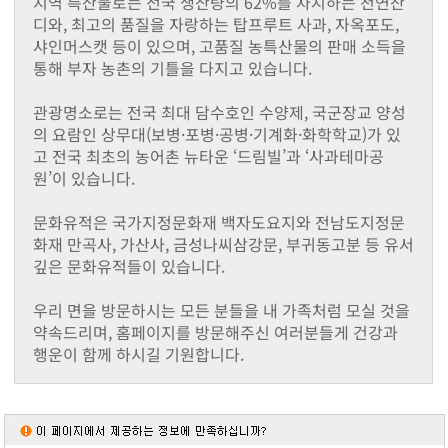
지역 특산물로는 전국 생산량의 62%를 차지하는 천연잔
동화면
디와, 최고의 품질을 자랑하는 탑프루트 사과, 자옥포도,
삼서면
샤인머스캣 등이 있으며, 고품질 농특산물의 판매 소득을
삼계면
통해 부자 농촌의 기틀을 다지고 있습니다.
황룡면
서삼면
관광명소로는 전국 최대 담수호인 수양제, 국군장교 양성
북일면
의 요람인 상무대(보병·포병·공병·기계화·화학학교)가 있
북이면
고 전국 최초의 농어촌 뉴타운 ‘드림빌’과 ‘사과테마공
북하면
원’이 있습니다.
찾아오시는길
메뉴닫기
문화유적은 국가지정문화재 백자도요지와 전남도지정문
화재 만곡사, 가산사, 금성나씨삼강문, 부귀동고분 등 유서
깊은 문화유적들이 있습니다.
우리 면을 방문하시는 모든 분들을 내 가족처럼 모실 것을
약속드리며, 홈페이지를 방문해주신 여러분들게 건강과
행운이 함께 하시길 기원합니다.