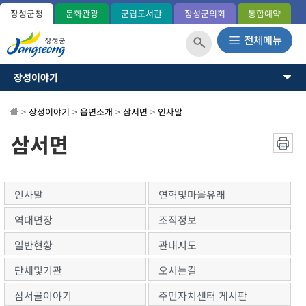
장성군청
문화관광
군립도서관
장성군의회
통합예약
장성이야기
장성이야기
장성군소개
뉴스·소식
>
장성이야기
>
읍면소개
>
삼서면
>
인사말
역사와연혁
일반현황(통계)
소통과참여
삼서면
관내지도
OK 365민원
군민헌장
장성의노래
분야별정보
국내외교류
인사말
연혁및마을유래
장성군사
정보공개
역대면장
조직정보
장성의상징
상징표시
일반현황
관내지도
홍길동 캐릭터
단체및기관
오시는길
군정운영방향
군정목표/방침
삼서골이야기
주민자치센터 게시판
주요업무계획