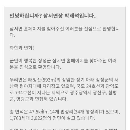
지난해성과
군청안내
안녕하십니까? 삼서면장 박래석입니다.
행정조직도
청사안내
삼서면 홈페이지를 찾아주신 여러분을 진심으로 환영합니
찾아오시는길
다.
장성장학회
설립목적및주요사업
화합과 변화!
정관
장학금 기탁 및 후원안내
군민이 행복한 장성군 삼서면 홈페이지를 찾아주신 여러
장학금지원
분을 진심으로 환영합니다.
대학생 등록금 지원사업
기부금 모금액 및 활용 실적
우리면은 태청산(593m)의 장엄한 정기 아래 장성군의 서
홍보자료
남쪽 평야지대에 자리잡고 있으며, 국도 24호선과 광역도
로 734호선이 지나는 지역으로 광주광역시 광산구, 함평
온라인 명예의 전당
군, 영광군과 연접해 있습니다.
유관기관(공익제보) 안내
읍면소개
총 면적은 47.5㎢fh, 14개 법정리(34개 행정리)가 있으며,
장성읍
1,763세대 3,022명의 면민이 살고 있습니다.
진원면
남면