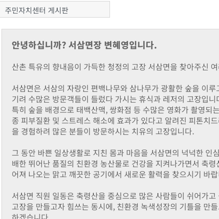
주민자치센터 게시판
안녕하십니까? 서삼면장 변혜영입니다.
산촌 특유의 향내음이 가득한 청정의 고장 서삼면을 찾아주신 
서삼면은 서삼의 자랑인 편백나무와 삼나무가 광활한 숲을 이루고
기려 수많은 방문객들이 들렀다 가시는 휴식과 레저의 고장입니
특히 숲을 배경으로 태백산맥, 쌍화점 등 수많은 영화가 촬영되는
종 피부질환 및 스트레스 해소에 효과가 있다고 알려진 피톤치드
을 경험하려 많은 분들이 방문하시는 치유의 고장입니다.
그 동안 바쁜 일상생활로 지친 몸과 마음을 서삼면의 넉넉한 인심
배한 뛰어난 품질의 친환경 농산물로 건강을 지켜나가면서 축령
어져 나오는 맑고 깨끗한 공기에서 새로운 활력을 찾으시기 바랍
서삼면 직원 일동은 축령산을 중심으로 많은 사람들이 쉬어가고 싶
고장을 만들고자 힘쓰는 동시에, 친환경 녹색성장의 기틀을 만들
하겠습니다.