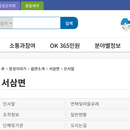
장성군의회
통합예약
소통과참여
OK 365민원
분야별정보
>
장성이야기
>
읍면소개
>
서삼면
>
인사말
서삼면
인사말
연혁및마을유래
조직정보
일반현황
단체및기관
오시는길