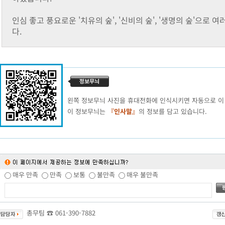
인심 좋고 풍요로운 '치유의 숲', '신비의 숲', '생명의 숲'으로
다.
왼쪽 정보무늬 사진을 휴대전화에 인식시키면 자동으로 이
이 정보무늬는
『인사말』
의 정보를 담고 있습니다.
매우 만족
만족
보통
불만족
매우 불만족
총무팀 ☎
061-390-7882