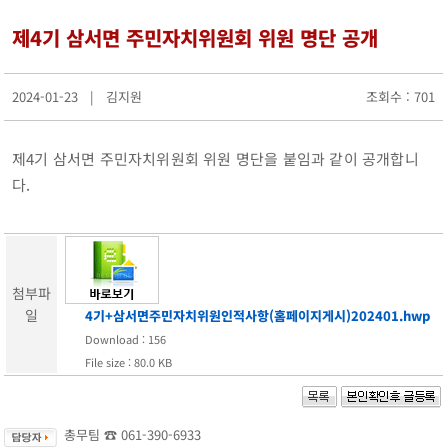
지난해성과
제4기 삼서면 주민자치위원회 위원 명단 공개
군청안내
행정조직도
청사안내
2024-01-23 | 김지원
조회수 : 701
찾아오시는길
장성장학회
설립목적및주요사업
제4기 삼서면 주민자치위원회 위원 명단을 붙임과 같이 공개합니
정관
다.
장학금 기탁 및 후원안내
장학금지원
대학생 등록금 지원사업
기부금 모금액 및 활용 실적
첨부파
홍보자료
일
4기+삼서면주민자치위원인적사항(홈페이지게시)202401.hwp
온라인 명예의 전당
유관기관(공익제보) 안내
Download : 156
읍면소개
File size : 80.0 KB
장성읍
진원면
남면
총무팀 ☎
061-390-6933