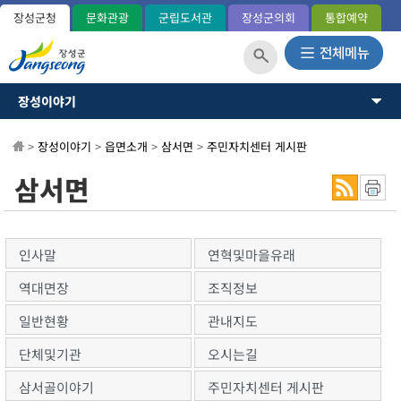
장성군청
문화관광
군립도서관
장성군의회
통합예약
장성이야기
장성이야기
장성군소개
뉴스·소식
>
장성이야기
>
읍면소개
>
삼서면
>
주민자치센터 게시판
역사와연혁
일반현황(통계)
소통과참여
삼서면
관내지도
OK 365민원
군민헌장
장성의노래
분야별정보
국내외교류
인사말
연혁및마을유래
장성군사
정보공개
역대면장
조직정보
장성의상징
상징표시
일반현황
관내지도
홍길동 캐릭터
단체및기관
오시는길
군정운영방향
군정목표/방침
삼서골이야기
주민자치센터 게시판
주요업무계획