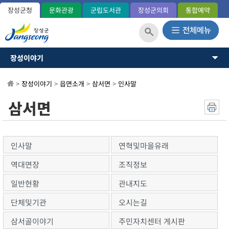
장성군청
문화관광
군립도서관
장성군의회
통합예약
장성이야기
장성이야기
장성군소개
뉴스·소식
>
장성이야기
>
읍면소개
>
삼서면
>
인사말
역사와연혁
일반현황(통계)
소통과참여
삼서면
관내지도
OK 365민원
군민헌장
장성의노래
분야별정보
국내외교류
인사말
연혁및마을유래
장성군사
정보공개
역대면장
조직정보
장성의상징
상징표시
일반현황
관내지도
홍길동 캐릭터
단체및기관
오시는길
군정운영방향
군정목표/방침
삼서골이야기
주민자치센터 게시판
주요업무계획