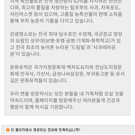
지역 특산물로는 전국 생산량의 62%를 차지하는 천연잔
동화면
디와, 최고의 품질을 자랑하는 탑프루트 사과, 자옥포도,
삼서면
샤인머스캣 등이 있으며, 고품질 농특산물의 판매 소득을
삼계면
통해 부자 농촌의 기틀을 다지고 있습니다.
황룡면
서삼면
관광명소로는 전국 최대 담수호인 수양제, 국군장교 양성
북일면
의 요람인 상무대(보병·포병·공병·기계화·화학학교)가 있
북이면
고 전국 최초의 농어촌 뉴타운 ‘드림빌’과 ‘사과테마공
북하면
원’이 있습니다.
찾아오시는길
메뉴닫기
문화유적은 국가지정문화재 백자도요지와 전남도지정문
화재 만곡사, 가산사, 금성나씨삼강문, 부귀동고분 등 유서
깊은 문화유적들이 있습니다.
우리 면을 방문하시는 모든 분들을 내 가족처럼 모실 것을
약속드리며, 홈페이지를 방문해주신 여러분들게 건강과
행운이 함께 하시길 기원합니다.