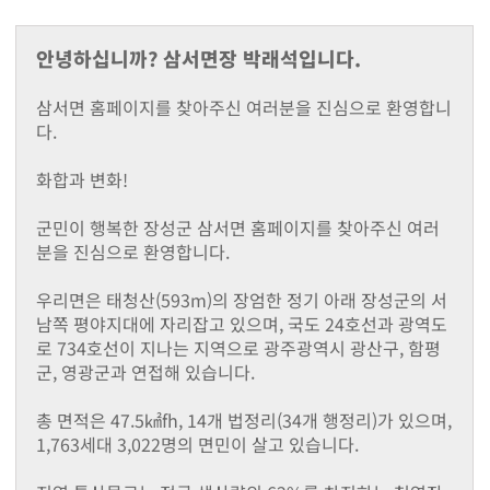
지난해성과
군청안내
안녕하십니까? 삼서면장 박래석입니다.
행정조직도
청사안내
삼서면 홈페이지를 찾아주신 여러분을 진심으로 환영합니
찾아오시는길
다.
장성장학회
설립목적및주요사업
화합과 변화!
정관
장학금 기탁 및 후원안내
군민이 행복한 장성군 삼서면 홈페이지를 찾아주신 여러
장학금지원
분을 진심으로 환영합니다.
대학생 등록금 지원사업
기부금 모금액 및 활용 실적
우리면은 태청산(593m)의 장엄한 정기 아래 장성군의 서
홍보자료
남쪽 평야지대에 자리잡고 있으며, 국도 24호선과 광역도
로 734호선이 지나는 지역으로 광주광역시 광산구, 함평
온라인 명예의 전당
군, 영광군과 연접해 있습니다.
유관기관(공익제보) 안내
읍면소개
총 면적은 47.5㎢fh, 14개 법정리(34개 행정리)가 있으며,
장성읍
1,763세대 3,022명의 면민이 살고 있습니다.
진원면
남면