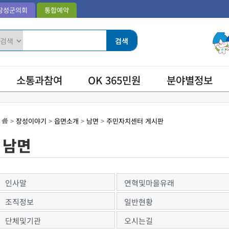
장성군의회
통합예약
소통과참여
OK 365민원
분야별정보
>
장성이야기
>
읍면소개
>
남면
>
주민자치센터 게시판
남면
인사말
연혁및마을유래
조직정보
일반현황
단체및기관
오시는길