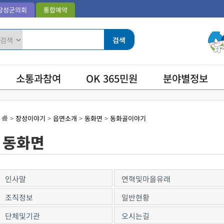
장성군의회
통합예약
소통과참여
OK 365민원
분야별정보
>
장성이야기
>
읍면소개
>
동화면
>
동화골이야기
동화면
인사말
연혁및마을유래
조직정보
일반현황
단체및기관
오시는길