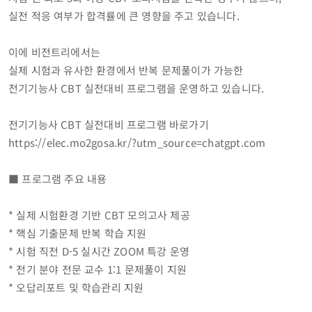
동화면
실전 적응 여부가 합격률에 큰 영향을 주고 있습니다.
삼서면
삼계면
이에 비전트리에서는
황룡면
서삼면
실제 시험과 유사한 환경에서 반복 문제풀이가 가능한
북일면
전기기능사 CBT 실전대비 프로그램을 운영하고 있습니다.
북이면
북하면
전기기능사 CBT 실전대비 프로그램 바로가기
찾아오시는길
https://elec.mo2gosa.kr/?utm_source=chatgpt.com
메뉴닫기
■ 프로그램 주요 내용
* 실제 시험환경 기반 CBT 모의고사 제공
* 핵심 기출문제 반복 학습 지원
* 시험 직전 D-5 실시간 ZOOM 특강 운영
* 전기 분야 전문 교수 1:1 문제풀이 지원
* 오답리포트 및 학습관리 지원