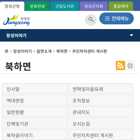
장성군청
문화관광
군립도서관
장성군의회
통합예약
장성이야기
장성이야기
장성군소개
뉴스·소식
>
장성이야기
>
읍면소개
>
북하면
>
주민자치센터 게시판
역사와연혁
일반현황(통계)
소통과참여
북하면
관내지도
OK 365민원
군민헌장
장성의노래
분야별정보
국내외교류
인사말
연혁및마을유래
장성군사
정보공개
역대면장
조직정보
장성의상징
상징표시
일반현황
관내지도
홍길동 캐릭터
단체및기관
오시는길
군정운영방향
군정목표/방침
북하골이야기
주민자치센터 게시판
주요업무계획