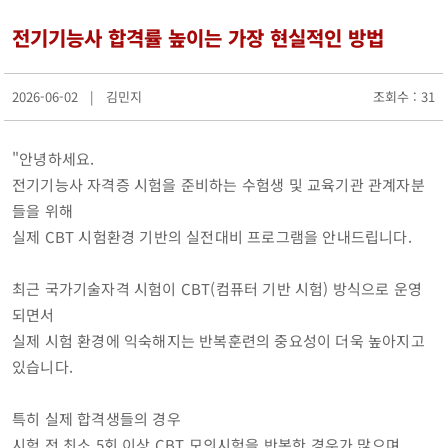
지난해성과
전기기능사 합격률 높이는 가장 현실적인 방법
군청안내
행정조직도
청사안내
2026-06-02 | 김민지
조회수 : 31
찾아오시는길
장성장학회
설립목적및주요사업
"안녕하세요.
정관
전기기능사 자격증 시험을 준비하는 수험생 및 교육기관 관계자분
장학금 기탁 및 후원안내
들을 위해
장학금지원
실제 CBT 시험환경 기반의 실전대비 프로그램을 안내드립니다.
대학생 등록금 지원사업
기부금 모금액 및 활용 실적
최근 국가기술자격 시험이 CBT(컴퓨터 기반 시험) 방식으로 운영
홍보자료
되면서
온라인 명예의 전당
유관기관(공익제보) 안내
실제 시험 환경에 익숙해지는 반복훈련의 중요성이 더욱 높아지고
읍면소개
있습니다.
장성읍
진원면
특히 실제 합격생들의 경우
남면
시험 전 최소 5회 이상 CBT 모의시험을 반복한 경우가 많으며,